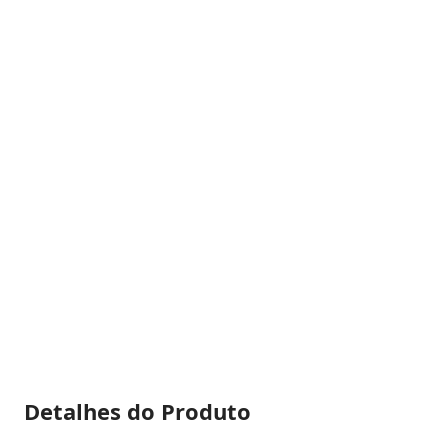
Detalhes do Produto
Biscoito Recheado sabor Doce de Leite Bono, da marca Nestl