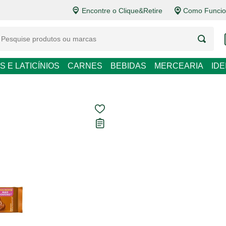
Encontre o Clique&Retire
Como Funcio
LATICÍNIOS
CARNES
BEBIDAS
MERCEARIA
IDEIAS DE P
Biscoito Reche
Carregando avaliações...
R$ 3,69
R$ 41,00 / kg
Em até
1
x de
R$ 3,69
sem 
Ver opções de pagament