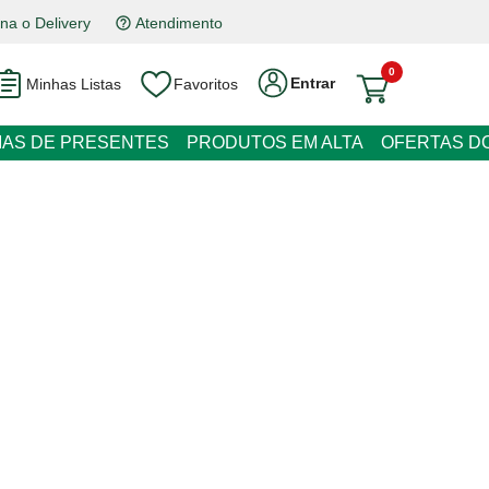
na o Delivery
Atendimento
0
Entrar
Minhas Listas
Favoritos
RESENTES
PRODUTOS EM ALTA
OFERTAS DO DIA
ado Doce de Leite Bono Nestlé 90g
juros
o