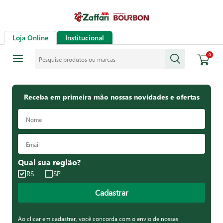
Loja Online
Institucional
Pesquise produtos ou marcas
0
Receba em primeira mão nossas novidades e ofertas
Qual sua região?
RS
SP
Cadastrar
Ao clicar em cadastrar, você concorda com o envio de nossas