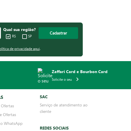
Qual sua região?
Cadastrar
RS
SP
olítica de privacidade aqui
.
Zaffari Card e Bourbon Card
Solicite o seu
AS
SAC
Serviço de atendimento ao
 Ofertas
cliente
e Ofertas
no WhatsApp
REDES SOCIAIS