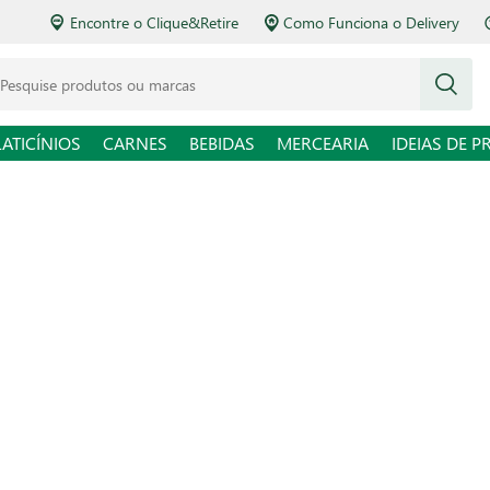
Encontre o Clique&Retire
Como Funciona o Delivery
squise produtos ou marcas
LATICÍNIOS
CARNES
BEBIDAS
MERCEARIA
IDEIAS DE P