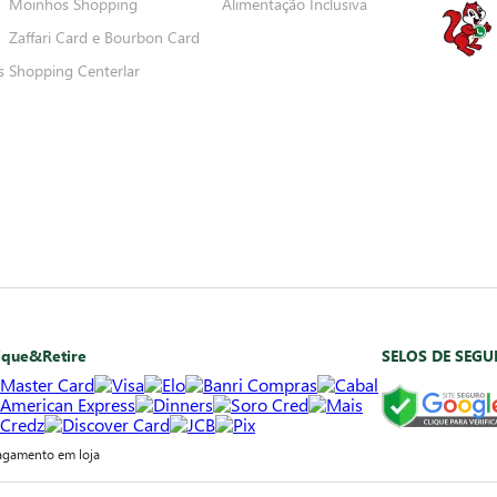
Moinhos Shopping
Alimentação Inclusiva
Zaffari Card e Bourbon Card
s
Shopping Centerlar
ique&Retire
SELOS DE SEG
agamento em loja