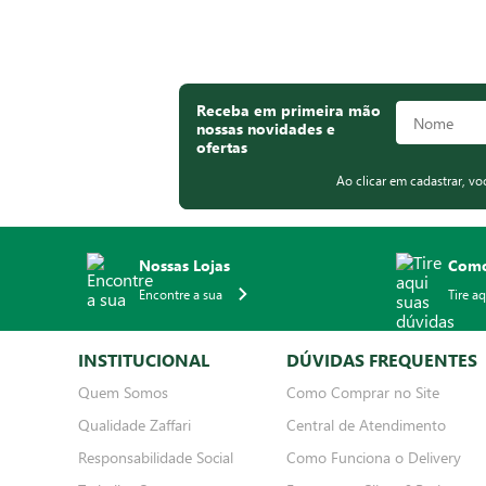
Receba em primeira mão
nossas novidades e
ofertas
Ao clicar em cadastrar, v
Nossas Lojas
Como
Encontre a sua
Tire a
INSTITUCIONAL
DÚVIDAS FREQUENTES
Quem Somos
Como Comprar no Site
Qualidade Zaffari
Central de Atendimento
Responsabilidade Social
Como Funciona o Delivery