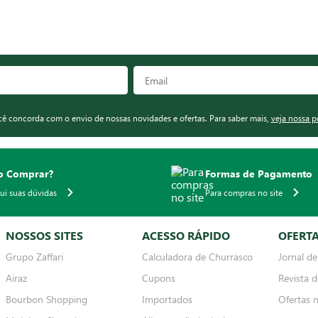
ocê concorda com o envio de nossas novidades e ofertas. Para saber mais,
veja nossa p
 Comprar?
Formas de Pagamento
qui suas dúvidas
Para compras no site
NOSSOS SITES
ACESSO RÁPIDO
OFERT
Grupo Zaffari
Calculadora de Churrasco
Jornal de
Airaz
Cupons
Revista d
Bourbon Shopping
Importados
Ofertas 