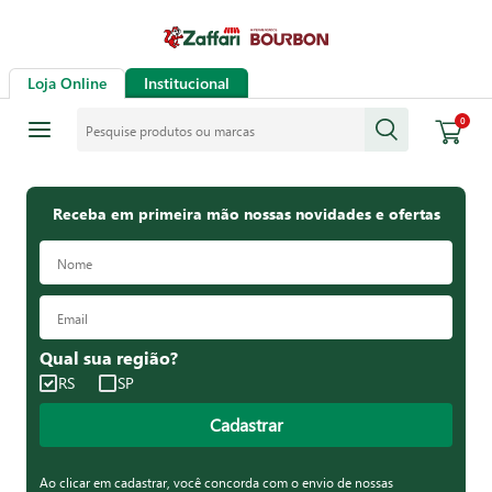
Loja Online
Institucional
Pesquise produtos ou marcas
0
Receba em primeira mão nossas novidades e ofertas
Qual sua região?
RS
SP
Cadastrar
Ao clicar em cadastrar, você concorda com o envio de nossas