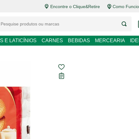
Encontre o Clique&Retire
Como Funcion
S E LATICÍNIOS
CARNES
BEBIDAS
MERCEARIA
ID
Biscoito Mari
Carregando avaliações...
R$ 7,79
R$ 22,26 / kg
Em até
1
x de
R$ 7,79
se
Ver opções de pagame