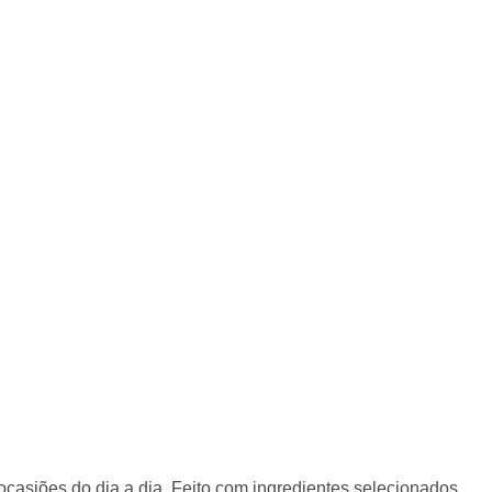
o seu cartão Zaffari ou Bourbon e acumule pontos
:
1099437
asiões do dia a dia. Feito com ingredientes selecionados