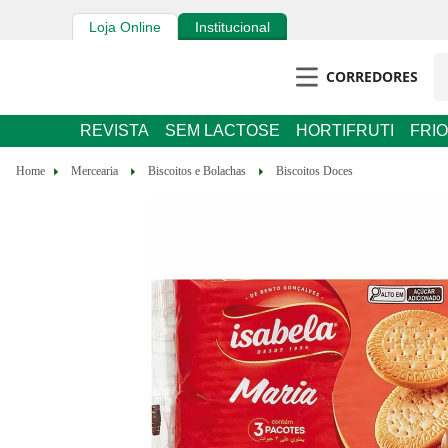
Loja Online
Institucional
CORREDORES
REVISTA
SEM LACTOSE
HORTIFRUTI
FRIO
Mercearia
Biscoitos e Bolachas
Biscoitos Doces