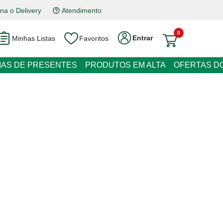
a o Delivery
Atendimento
0
Entrar
Minhas Listas
Favoritos
EIAS DE PRESENTES
PRODUTOS EM ALTA
OFERTAS DO
a Isabela 350g
m juros
nto