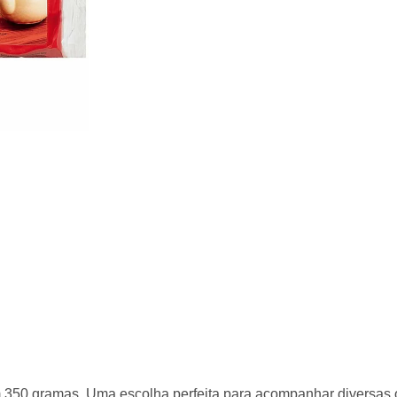
Compre com 
Ver mais produtos
Isabela
350 gramas. Uma escolha perfeita para acompanhar diversas oc