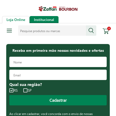
Loja Online
Institucional
Pesquise produtos ou marcas
0
Receba em primeira mão nossas novidades e ofertas
Qual sua região?
RS
SP
Cadastrar
Ao clicar em cadastrar, você concorda com o envio de nossas