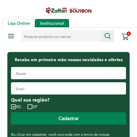
Loja Online
Institucional
Pesquise produtos ou marcas
0
Receba em primeira mão nossas novidades e ofertas
Qual sua região?
RS
SP
Cadastrar
Ao clicar em cadastrar, você concorda com o envio de nossas