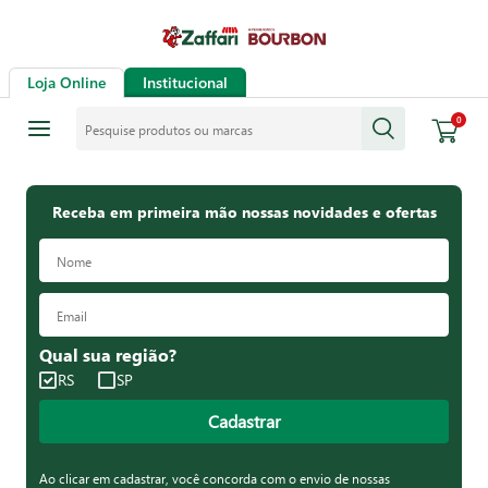
Loja Online
Institucional
Pesquise produtos ou marcas
0
Receba em primeira mão nossas novidades e ofertas
Qual sua região?
RS
SP
Cadastrar
Ao clicar em cadastrar, você concorda com o envio de nossas