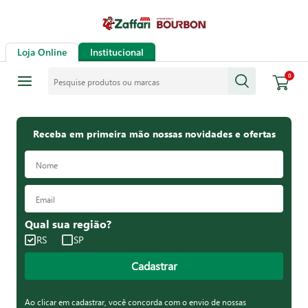
Loja Online
Institucional
Pesquise produtos ou marcas
0
Receba em primeira mão nossas novidades e ofertas
Qual sua região?
RS
SP
Cadastrar
Ao clicar em cadastrar, você concorda com o envio de nossas