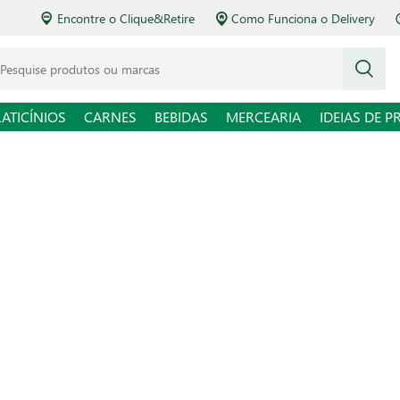
Encontre o Clique&Retire
Como Funciona o Delivery
squise produtos ou marcas
LATICÍNIOS
CARNES
BEBIDAS
MERCEARIA
IDEIAS DE P