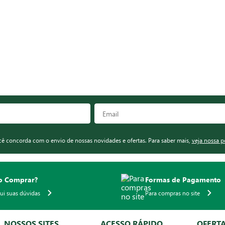
ocê concorda com o envio de nossas novidades e ofertas. Para saber mais,
veja nossa p
 Comprar?
Formas de Pagamento
qui suas dúvidas
Para compras no site
NOSSOS SITES
ACESSO RÁPIDO
OFERT