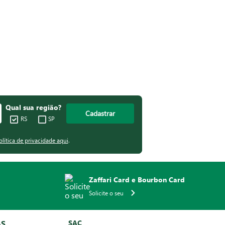
Qual sua região?
Cadastrar
RS
SP
olítica de privacidade aqui
.
Zaffari Card e Bourbon Card
Solicite o seu
AS
SAC