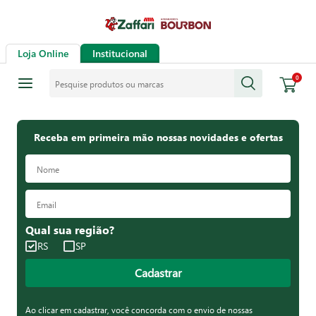
Loja Online
Institucional
Pesquise produtos ou marcas
0
Receba em primeira mão nossas novidades e ofertas
Qual sua região?
RS
SP
Cadastrar
Ao clicar em cadastrar, você concorda com o envio de nossas