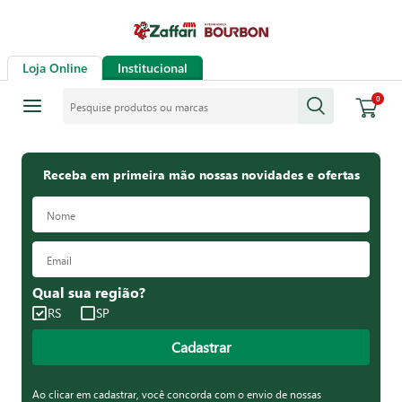
Loja Online
Institucional
Pesquise produtos ou marcas
0
Receba em primeira mão nossas novidades e ofertas
Qual sua região?
RS
SP
Cadastrar
Ao clicar em cadastrar, você concorda com o envio de nossas