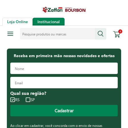
Loja Online
Institucional
Pesquise produtos ou marcas
0
Receba em primeira mão nossas novidades e ofertas
Qual sua região?
RS
SP
Cadastrar
Ao clicar em cadastrar, você concorda com o envio de nossas