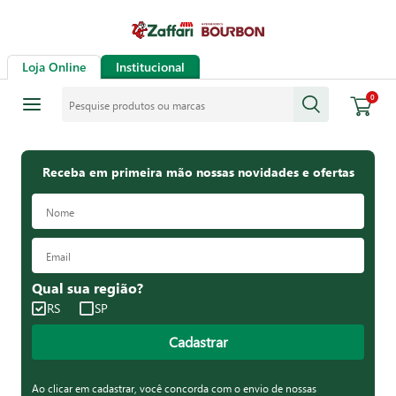
Loja Online
Institucional
Pesquise produtos ou marcas
0
Receba em primeira mão nossas novidades e ofertas
Qual sua região?
RS
SP
Cadastrar
Ao clicar em cadastrar, você concorda com o envio de nossas