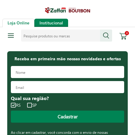
Loja Online
Institucional
Pesquise produtos ou marcas
0
Receba em primeira mão nossas novidades e ofertas
Qual sua região?
RS
SP
Cadastrar
Ao clicar em cadastrar, você concorda com o envio de nossas