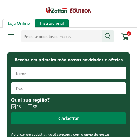
Loja Online
Institucional
Pesquise produtos ou marcas
0
Receba em primeira mão nossas novidades e ofertas
Qual sua região?
RS
SP
Cadastrar
Ao clicar em cadastrar, você concorda com o envio de nossas