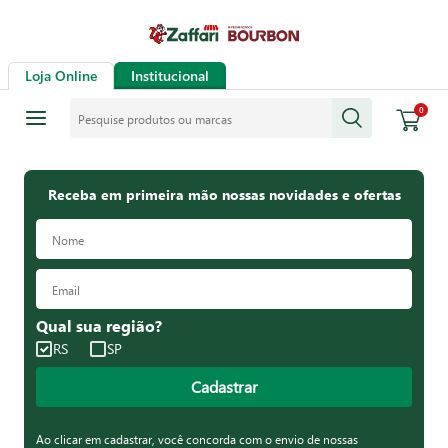
Loja Online
Institucional
Pesquise produtos ou marcas
0
Receba em primeira mão nossas novidades e ofertas
Qual sua região?
RS
SP
Cadastrar
Ao clicar em cadastrar, você concorda com o envio de nossas