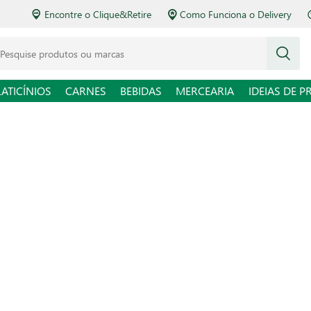
Encontre o Clique&Retire
Como Funciona o Delivery
squise produtos ou marcas
LATICÍNIOS
CARNES
BEBIDAS
MERCEARIA
IDEIAS DE P