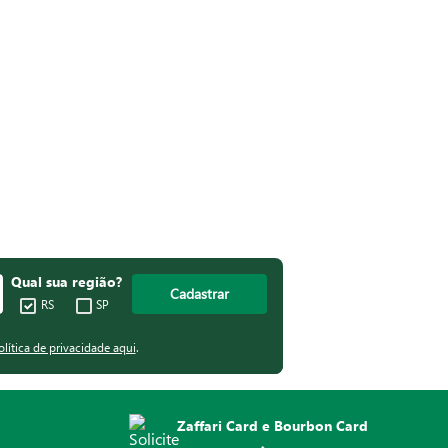
Qual sua região?
Cadastrar
RS
SP
olítica de privacidade aqui
.
Zaffari Card e Bourbon Card