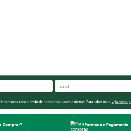
ocê concorda com o envio de nossas novidades e ofertas. Para saber mais,
veja nossa p
 Comprar?
Formas de Pagamento