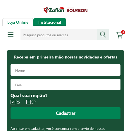
Loja Online
Institucional
Pesquise produtos ou marcas
0
Receba em primeira mão nossas novidades e ofertas
Qual sua região?
RS
SP
Cadastrar
Ao clicar em cadastrar, você concorda com o envio de nossas