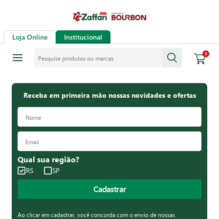
Loja Online
Institucional
Pesquise produtos ou marcas
0
Receba em primeira mão nossas novidades e ofertas
Qual sua região?
RS
SP
Cadastrar
Ao clicar em cadastrar, você concorda com o envio de nossas