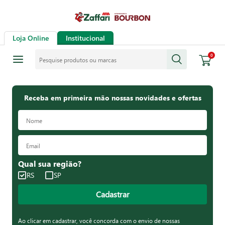
Loja Online
Institucional
Pesquise produtos ou marcas
0
Receba em primeira mão nossas novidades e ofertas
Qual sua região?
RS
SP
Cadastrar
Ao clicar em cadastrar, você concorda com o envio de nossas