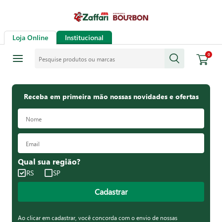
Loja Online
Institucional
Pesquise produtos ou marcas
0
Receba em primeira mão nossas novidades e ofertas
Qual sua região?
RS
SP
Cadastrar
Ao clicar em cadastrar, você concorda com o envio de nossas