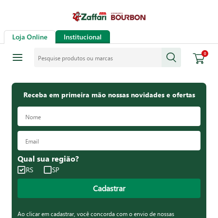
Loja Online
Institucional
Pesquise produtos ou marcas
0
Receba em primeira mão nossas novidades e ofertas
Qual sua região?
RS
SP
Cadastrar
Ao clicar em cadastrar, você concorda com o envio de nossas