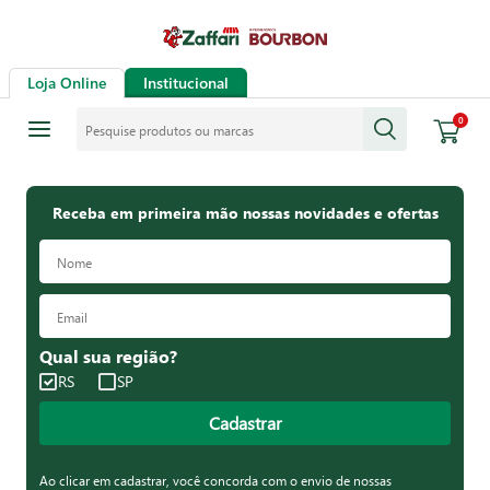
Loja Online
Institucional
Pesquise produtos ou marcas
0
Receba em primeira mão nossas novidades e ofertas
Qual sua região?
RS
SP
Cadastrar
Ao clicar em cadastrar, você concorda com o envio de nossas