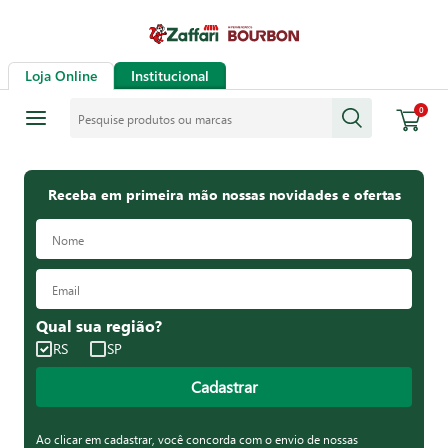
Loja Online
Institucional
Pesquise produtos ou marcas
0
Receba em primeira mão nossas novidades e ofertas
Qual sua região?
RS
SP
Cadastrar
Ao clicar em cadastrar, você concorda com o envio de nossas