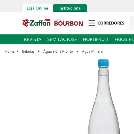
Loja Online
Institucional
CORREDORES
REVISTA
SEM LACTOSE
HORTIFRUTI
FRIOS E 
Bebidas
Água e Chá Pronto
Água Mineral