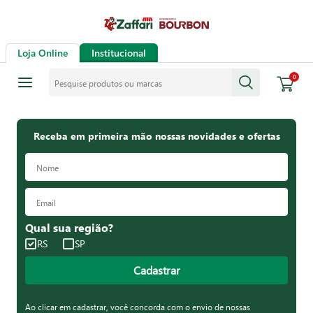
Loja Online
Institucional
Pesquise produtos ou marcas
0
Receba em primeira mão nossas novidades e ofertas
Qual sua região?
RS
SP
Cadastrar
Ao clicar em cadastrar, você concorda com o envio de nossas