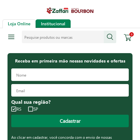
Loja Online
Institucional
Pesquise produtos ou marcas
0
Receba em primeira mão nossas novidades e ofertas
Qual sua região?
RS
SP
Cadastrar
Ao clicar em cadastrar, você concorda com o envio de nossas