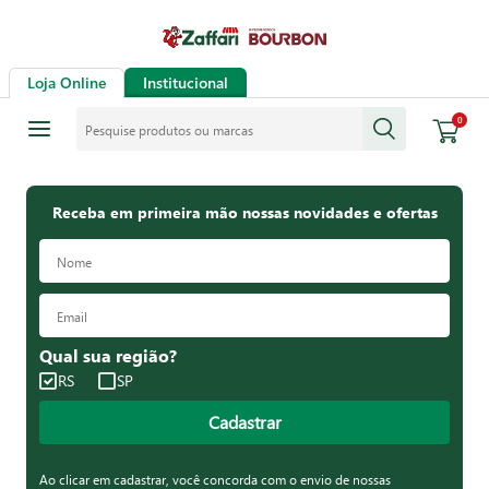
Loja Online
Institucional
Pesquise produtos ou marcas
0
Receba em primeira mão nossas novidades e ofertas
Qual sua região?
RS
SP
Cadastrar
Ao clicar em cadastrar, você concorda com o envio de nossas