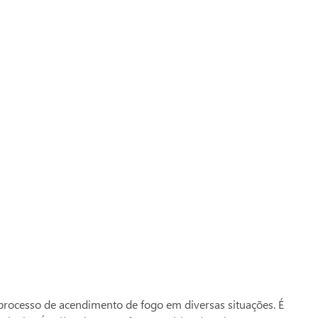
 seu cartão Zaffari ou Bourbon e acumule pontos
:
1042422
processo de acendimento de fogo em diversas situações. É