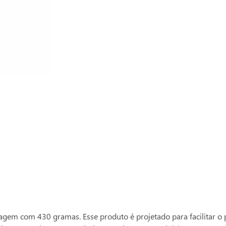
Compre com o
Ver mais produtos
Prime Grill
gem com 430 gramas. Esse produto é projetado para facilitar o 