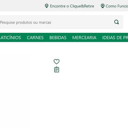
Encontre o Clique&Retire
Como Funcio
LATICÍNIOS
CARNES
BEBIDAS
MERCEARIA
IDEIAS DE P
Acendedor Álco
Carregando avaliações...
R$ 16,90
R$ 39,30 / kg
Em até
1
x de
R$ 16,90
sem
Ver opções de pagament