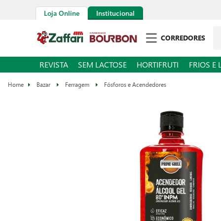
Loja Online
Institucional
CORREDORES
REVISTA
SEM LACTOSE
HORTIFRUTI
FRIOS E 
Bazar
Ferragem
Fósforos e Acendedores