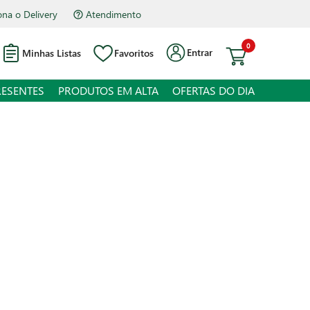
na o Delivery
Atendimento
0
Entrar
Minhas Listas
Favoritos
RESENTES
PRODUTOS EM ALTA
OFERTAS DO DIA
ol Gel 80 INPM Prime Grill 430g
 juros
o