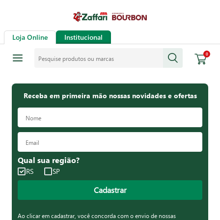
Loja Online
Institucional
Pesquise produtos ou marcas
0
Receba em primeira mão nossas novidades e ofertas
Qual sua região?
RS
SP
Cadastrar
Ao clicar em cadastrar, você concorda com o envio de nossas