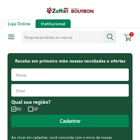
Loja Online
Institucional
Pesquise produtos ou marcas
0
Receba em primeira mão nossas novidades e ofertas
Qual sua região?
RS
SP
Cadastrar
Ao clicar em cadastrar, você concorda com o envio de nossas