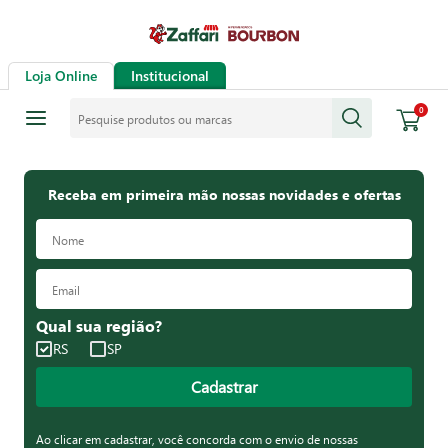
Loja Online
Institucional
Pesquise produtos ou marcas
0
Receba em primeira mão nossas novidades e ofertas
Qual sua região?
RS
SP
Cadastrar
Ao clicar em cadastrar, você concorda com o envio de nossas