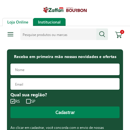
Loja Online
Institucional
Pesquise produtos ou marcas
0
Receba em primeira mão nossas novidades e ofertas
Qual sua região?
RS
SP
Cadastrar
Ao clicar em cadastrar, você concorda com o envio de nossas