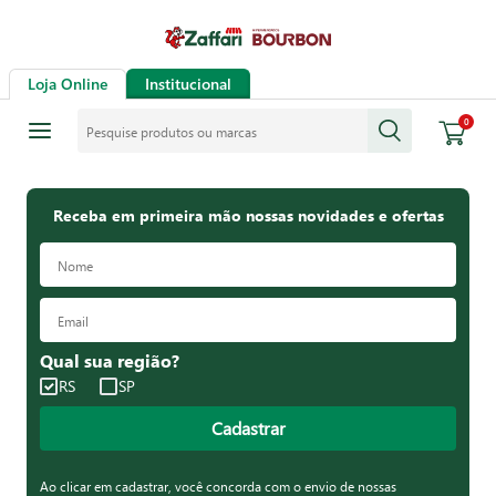
Loja Online
Institucional
Pesquise produtos ou marcas
0
Receba em primeira mão nossas novidades e ofertas
Qual sua região?
RS
SP
Cadastrar
Ao clicar em cadastrar, você concorda com o envio de nossas