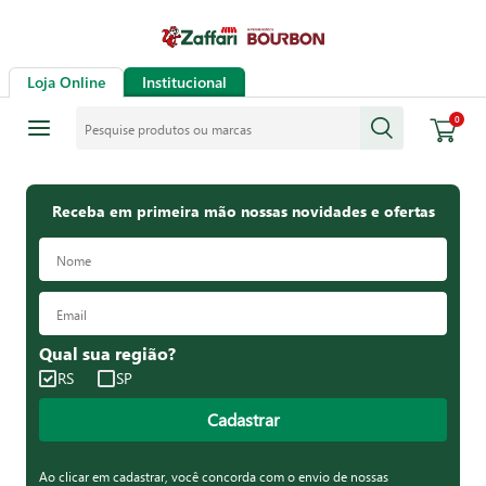
Loja Online
Institucional
Pesquise produtos ou marcas
0
Receba em primeira mão nossas novidades e ofertas
Qual sua região?
RS
SP
Cadastrar
Ao clicar em cadastrar, você concorda com o envio de nossas