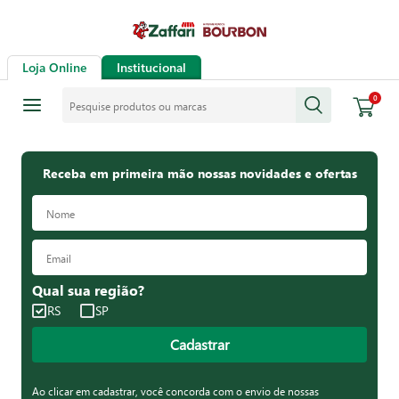
Loja Online
Institucional
Pesquise produtos ou marcas
0
Receba em primeira mão nossas novidades e ofertas
Qual sua região?
RS
SP
Cadastrar
Ao clicar em cadastrar, você concorda com o envio de nossas