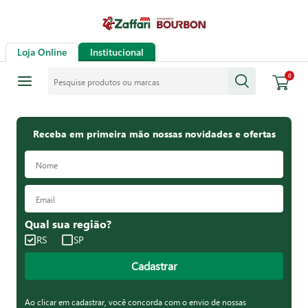
Loja Online
Institucional
Pesquise produtos ou marcas
0
Receba em primeira mão nossas novidades e ofertas
Qual sua região?
RS
SP
Cadastrar
Ao clicar em cadastrar, você concorda com o envio de nossas