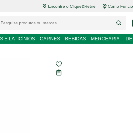
Encontre o Clique&Retire
Como Funcion
S E LATICÍNIOS
CARNES
BEBIDAS
MERCEARIA
ID
Mini Espuman
187ml
Carregando avaliações...
R$ 17,90
R$ 95,72 / L
Em até
1
x de
R$ 17,90
sem