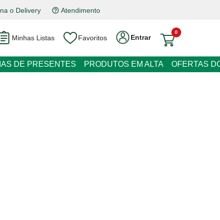
a o Delivery
Atendimento
0
Entrar
Minhas Listas
Favoritos
EIAS DE PRESENTES
PRODUTOS EM ALTA
OFERTAS DO
te Brut Rosé Monte Paschoal
 juros