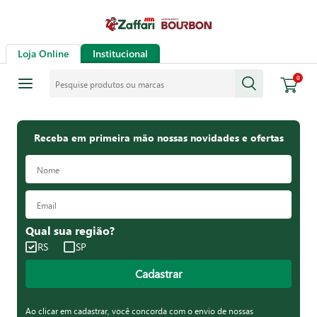
Loja Online
Institucional
Pesquise produtos ou marcas
0
Receba em primeira mão nossas novidades e ofertas
Qual sua região?
RS
SP
Cadastrar
Ao clicar em cadastrar, você concorda com o envio de nossas