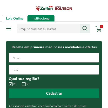
Loja Online
Institucional
Pesquise produtos ou marcas
0
Receba em primeira mão nossas novidades e ofertas
Qual sua região?
RS
SP
Cadastrar
Ao clicar em cadastrar, você concorda com o envio de nossas