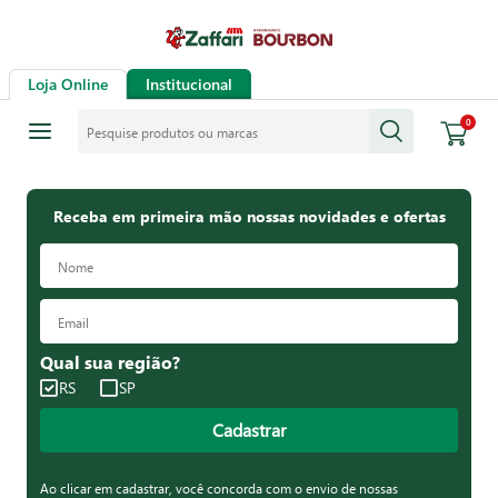
Loja Online
Institucional
Pesquise produtos ou marcas
0
Receba em primeira mão nossas novidades e ofertas
Qual sua região?
RS
SP
Cadastrar
Ao clicar em cadastrar, você concorda com o envio de nossas