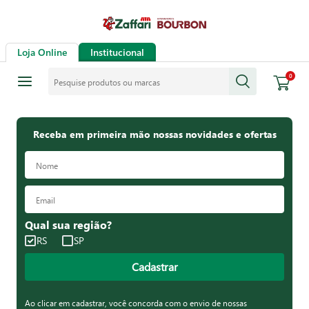
Loja Online
Institucional
Pesquise produtos ou marcas
0
Receba em primeira mão nossas novidades e ofertas
Qual sua região?
RS
SP
Cadastrar
Ao clicar em cadastrar, você concorda com o envio de nossas