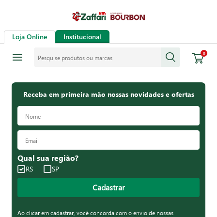
Loja Online
Institucional
Pesquise produtos ou marcas
0
Receba em primeira mão nossas novidades e ofertas
Qual sua região?
RS
SP
Cadastrar
Ao clicar em cadastrar, você concorda com o envio de nossas