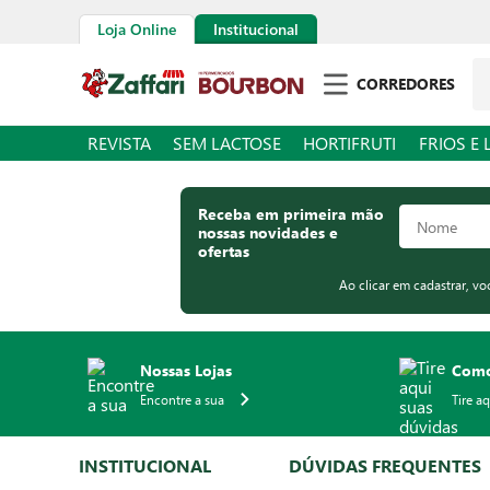
Loja Online
Institucional
Pe
CORREDORES
REVISTA
SEM LACTOSE
HORTIFRUTI
FRIOS E 
Receba em primeira mão
nossas novidades e
ofertas
Ao clicar em cadastrar, v
Nossas Lojas
Como
Encontre a sua
Tire a
INSTITUCIONAL
DÚVIDAS FREQUENTES