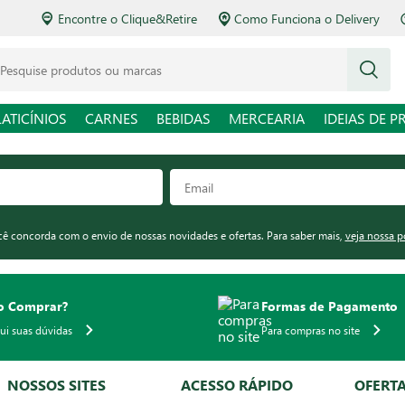
Encontre o Clique&Retire
Como Funciona o Delivery
squise produtos ou marcas
LATICÍNIOS
CARNES
BEBIDAS
MERCEARIA
IDEIAS DE P
ocê concorda com o envio de nossas novidades e ofertas. Para saber mais,
veja nossa p
 Comprar?
Formas de Pagamento
qui suas dúvidas
Para compras no site
NOSSOS SITES
ACESSO RÁPIDO
OFERT