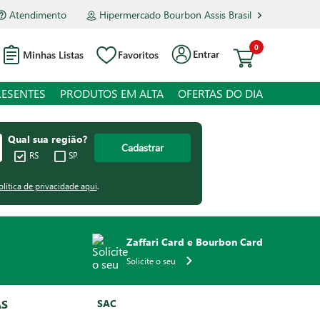
Atendimento
Hipermercado Bourbon Assis Brasil
0
Entrar
Minhas Listas
Favoritos
RESENTES
PRODUTOS EM ALTA
OFERTAS DO DIA
Qual sua região?
Cadastrar
RS
SP
olítica de privacidade aqui
.
Zaffari Card e Bourbon Card
Solicite o seu
AS
SAC