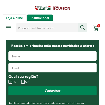
Loja Online
Institucional
Pesquise produtos ou marcas
0
Receba em primeira mão nossas novidades e ofertas
Qual sua região?
RS
SP
Cadastrar
Ao clicar em cadastrar, você concorda com o envio de nossas