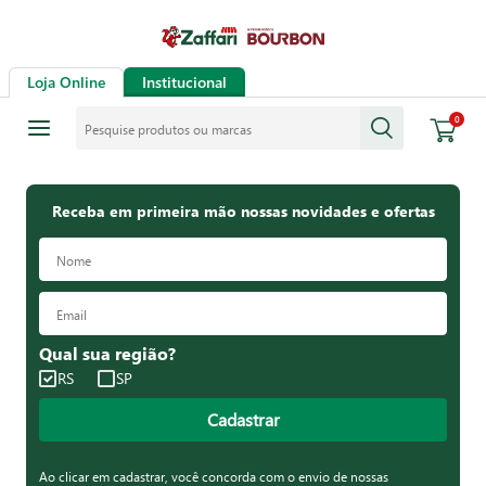
Loja Online
Institucional
Pesquise produtos ou marcas
0
Receba em primeira mão nossas novidades e ofertas
Qual sua região?
RS
SP
Cadastrar
Ao clicar em cadastrar, você concorda com o envio de nossas