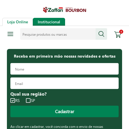
Loja Online
Institucional
Pesquise produtos ou marcas
0
Receba em primeira mão nossas novidades e ofertas
Qual sua região?
RS
SP
Cadastrar
Ao clicar em cadastrar, você concorda com o envio de nossas