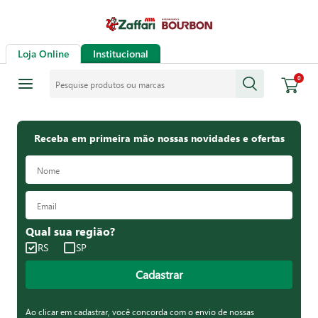
Loja Online
Institucional
Pesquise produtos ou marcas
0
Receba em primeira mão nossas novidades e ofertas
Qual sua região?
RS
SP
Cadastrar
Ao clicar em cadastrar, você concorda com o envio de nossas