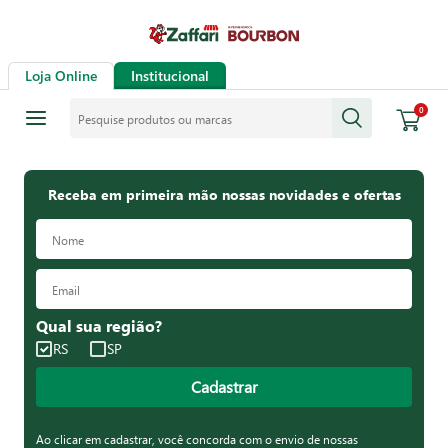
Loja Online
Institucional
Pesquise produtos ou marcas
0
Receba em primeira mão nossas novidades e ofertas
Qual sua região?
RS
SP
Cadastrar
Ao clicar em cadastrar, você concorda com o envio de nossas